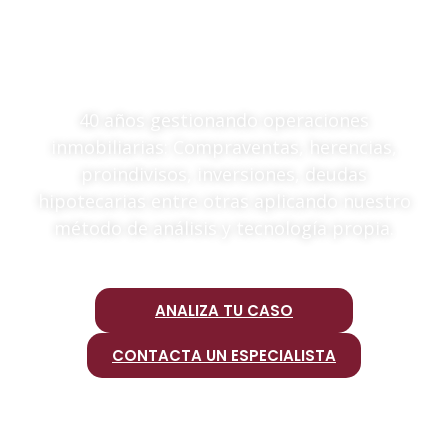
COMPLEJAS EN
MADRID
40 años gestionando operaciones
inmobiliarias: Compraventas, herencias,
proindivisos, inversiones, deudas
hipotecarias entre otras aplicando nuestro
método de análisis y tecnología propia.
ANALIZA TU CASO
CONTACTA UN ESPECIALISTA