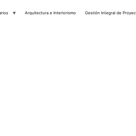
arios
Arquitectura e Interiorismo
Gestión Integral de Proyec
INVERTIR
ue rentabilidad buscas y descubre los secretos de invert