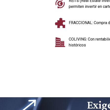
REITs (Real Estate Inve
permiten invertir en car
FRACCIONAL: Compra de
COLIVING: Con rentabi
históricos
Exige