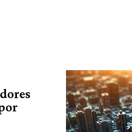
adores
 por